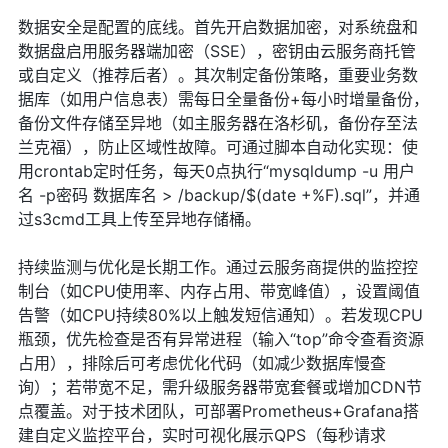
数据安全是配置的底线。首先开启数据加密，对系统盘和
数据盘启用服务器端加密（SSE），密钥由云服务商托管
或自定义（推荐后者）。其次制定备份策略，重要业务数
据库（如用户信息表）需每日全量备份+每小时增量备份，
备份文件存储至异地（如主服务器在洛杉矶，备份存至法
兰克福），防止区域性故障。可通过脚本自动化实现：使
用crontab定时任务，每天0点执行“mysqldump -u 用户
名 -p密码 数据库名 > /backup/$(date +%F).sql”，并通
过s3cmd工具上传至异地存储桶。
持续监测与优化是长期工作。通过云服务商提供的监控控
制台（如CPU使用率、内存占用、带宽峰值），设置阈值
告警（如CPU持续80%以上触发短信通知）。若发现CPU
瓶颈，优先检查是否有异常进程（输入“top”命令查看资源
占用），排除后可考虑优化代码（如减少数据库慢查
询）；若带宽不足，需升级服务器带宽套餐或增加CDN节
点覆盖。对于技术团队，可部署Prometheus+Grafana搭
建自定义监控平台，实时可视化展示QPS（每秒请求