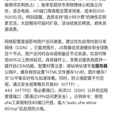
被相邻实例抢占）；独享型提供专用物理核心和独立内
存，适合电商、API接口等高稳定需求场景，成本约200-
500元/月。特别提醒，选择支持“按小时计费”的弹性实例
更灵活，大促期间可临时扩容，活动结束后释放，避免资
源浪费。
网络配置直接影响用户访问速度。建议优先启用内容分发
网络（CDN），它能将图片、JS等静态资源缓存到全球数
百个节点，用户访问时自动调用最近节点资源，实测可降
低60%以上跨洲延迟。具体操作上，多数云服务商提供一
键开启CDN功能，配置时需注意：源站地址填写
云服务器
公网IP，缓存规则设置“HTML文件缓存1小时，图片缓存7
天”以平衡实时性与加速效果。同时，防火墙配置不可忽
视，通过安全组策略仅开放80（HTTP）、
443（HTTPS）等必要端口，关闭22（SSH）以外的远程
管理端口（需通过VPN访问更安全）。示例命令：使用
ufw工具限制仅80端口开放，输入“sudo ufw allow
80/tcp”后启用防火墙。