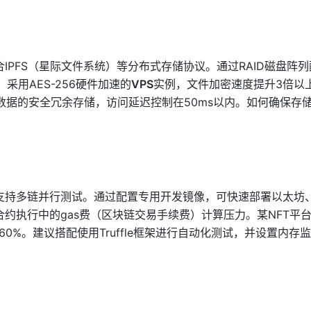
IPFS（星际文件系统）等分布式存储协议。通过RAID磁盘阵
采用AES-256硬件加速的
VPS
实例，文件加密速度提升3倍以
B数据的安全冗余存储，访问延迟控制在50ms以内。如何确保存
。
支持多链并行测试。通过配置专用开发镜像，可快速部署以太坊、
约执行中的gas费（区块链交易手续费）计算压力。某NFT平
0%。建议搭配使用Truffle框架进行自动化测试，并设置内存