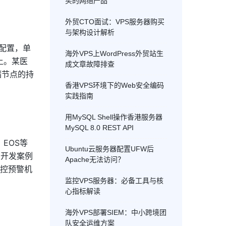
买的网络产品
外贸CTO面试：VPS服务器购买
与架构设计解析
列配置，单
海外VPS上WordPress外贸站生
上。某医
成文章故障排查
储节点的持
香港VPS环境下的Web安全编码
实践指南
用MySQL Shell操作香港服务器
MySQL 8.0 REST API
EOS等
Ubuntu云服务器配置UFW后
台开发案例
Apache无法访问？
监控预警机
监控VPS服务器：必备工具与核
心指标解读
海外VPS部署SIEM：中小跨境团
队安全运维方案