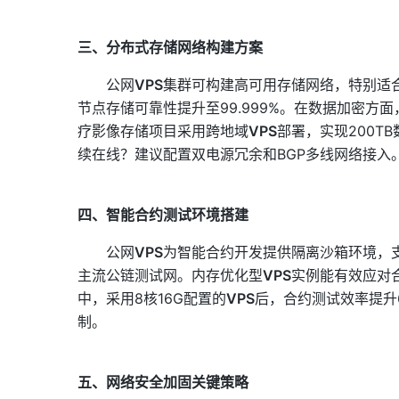
三、分布式存储网络构建方案
公网
VPS
集群可构建高可用存储网络，特别适合
节点存储可靠性提升至99.999%。在数据加密方面，
疗影像存储项目采用跨地域
VPS
部署，实现200T
续在线？建议配置双电源冗余和BGP多线网络接入
四、智能合约测试环境搭建
公网
VPS
为智能合约开发提供隔离沙箱环境，
主流公链测试网。内存优化型
VPS
实例能有效应对合
中，采用8核16G配置的
VPS
后，合约测试效率提升6
制。
五、网络安全加固关键策略