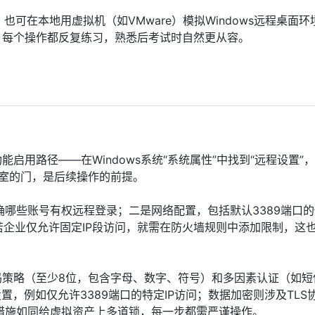
可在本地用虚拟机（如VMware）模拟Windows远程桌面环
，每个操作都反复练习，熟悉后考试时自然更从容。
启用路径——在Windows系统“系统属性”中找到“远程设置”，
公室的门，是后续操作的前提。
哪些账号有权远程登录；二是网络配置，包括默认3389端口
若企业仅允许固定IP段访问，就需在防火墙规则中添加限制，这
码策略（至少8位，包含字母、数字、符号）和多因素认证（如短
，例如仅允许3389端口的特定IP访问；数据加密则涉及TLS
措施如同给虚拟资产上多道锁，每一步都需严谨操作。