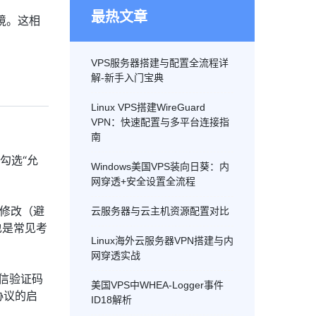
最热文章
境。这相
VPS服务器搭建与配置全流程详
解-新手入门宝典
Linux VPS搭建WireGuard
VPN：快速配置与多平台连接指
南
勾选“允
Windows美国VPS装向日葵：内
网穿透+安全设置全流程
的修改（避
云服务器与云主机资源配置对比
也是常见考
Linux海外云服务器VPN搭建与内
网穿透实战
信验证码
美国VPS中WHEA-Logger事件
协议的启
ID18解析