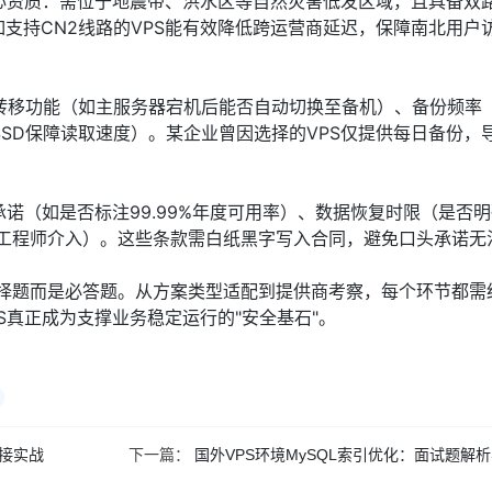
心资质：需位于地震带、洪水区等自然灾害低发区域，且具备双
如支持CN2线路的VPS能有效降低跨运营商延迟，保障南北用户
转移功能（如主服务器宕机后能否自动切换至备机）、备份频率
SD保障读取速度）。某企业曾因选择的VPS仅提供每日备份，
诺（如是否标注99.99%年度可用率）、数据恢复时限（是否明
内工程师介入）。这些条款需白纸黑字写入合同，避免口头承诺无
备不是选择题而是必答题。从方案类型适配到提供商考察，每个环节都
S真正成为支撑业务稳定运行的"安全基石"。
连接实战
下一篇：
国外VPS环境MySQL索引优化：面试题解